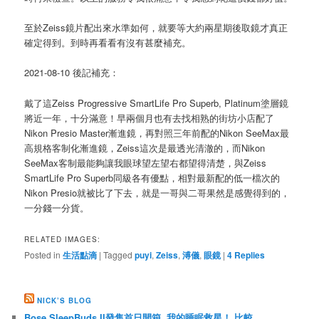
至於Zeiss鏡片配出來水準如何，就要等大約兩星期後取鏡才真正
確定得到。到時再看看有沒有甚麼補充。
2021-08-10 後記補充：
戴了這Zeiss Progressive SmartLife Pro Superb, Platinum塗層鏡
將近一年，十分滿意！早兩個月也有去找相熟的街坊小店配了
Nikon Presio Master漸進鏡，再對照三年前配的Nikon SeeMax最
高規格客制化漸進鏡，Zeiss這次是最透光清澈的，而Nikon
SeeMax客制最能夠讓我眼球望左望右都望得清楚，與Zeiss
SmartLife Pro Superb同級各有優點，相對最新配的低一檔次的
Nikon Presio就被比了下去，就是一哥與二哥果然是感覺得到的，
一分錢一分貨。
RELATED IMAGES:
Posted in
生活點滴
|
Tagged
puyi
,
Zeiss
,
溥儀
,
眼鏡
|
4
Replies
NICK’S BLOG
Bose SleepBuds II發售首日開箱, 我的睡眠救星！ 比較