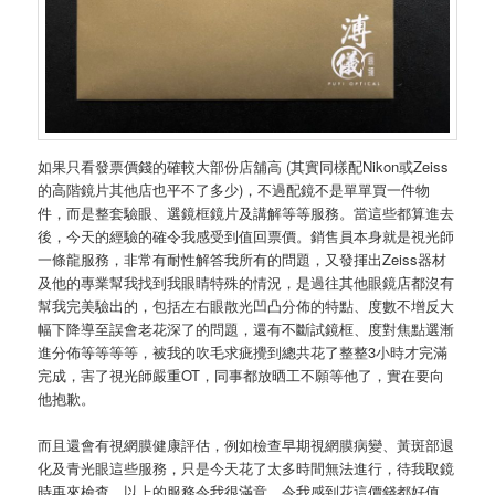
如果只看發票價錢的確較大部份店舖高 (其實同樣配Nikon或Zeiss
的高階鏡片其他店也平不了多少)，不過配鏡不是單單買一件物
件，而是整套驗眼、選鏡框鏡片及講解等等服務。當這些都算進去
後，今天的經驗的確令我感受到值回票價。銷售員本身就是視光師
一條龍服務，非常有耐性解答我所有的問題，又發揮出Zeiss器材
及他的專業幫我找到我眼睛特殊的情況，是過往其他眼鏡店都沒有
幫我完美驗出的，包括左右眼散光凹凸分佈的特點、度數不增反大
幅下降導至誤會老花深了的問題，還有不斷試鏡框、度對焦點選漸
進分佈等等等等，被我的吹毛求疵攪到總共花了整整3小時才完滿
完成，害了視光師嚴重OT，同事都放晒工不願等他了，實在要向
他抱歉。
而且還會有視網膜健康評估，例如檢查早期視網膜病變、黃斑部退
化及青光眼這些服務，只是今天花了太多時間無法進行，待我取鏡
時再來檢查。以上的服務令我很滿意，令我感到花這價錢都好值。