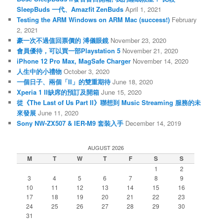
SleepBuds 一代、Amazfit ZenBuds
April 1, 2021
Testing the ARM Windows on ARM Mac (success!)
February
2, 2021
豪一次不過值回票價的 溥儀眼鏡
November 23, 2020
會員優待，可以買一部Playstation 5
November 21, 2020
iPhone 12 Pro Max, MagSafe Charger
November 14, 2020
人生中的小禮物
October 3, 2020
一個日子、兩個「II」的雙重期待
June 18, 2020
Xperia 1 II缺席的預訂及開箱
June 15, 2020
從《The Last of Us Part II》聯想到 Music Streaming 服務的未
來發展
June 11, 2020
Sony NW-ZX507 & IER-M9 套裝入手
December 14, 2019
AUGUST 2026
M
T
W
T
F
S
S
1
2
3
4
5
6
7
8
9
10
11
12
13
14
15
16
17
18
19
20
21
22
23
24
25
26
27
28
29
30
31