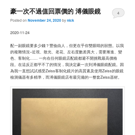
豪一次不過值回票價的 溥儀眼鏡
4
Posted on
November 24, 2020
by
nick
2020-11-24
配一副眼鏡要多少錢？豐儉由人，但更在乎你雙眼睛的狀態。以我
的複雜情況–近視、散光、老花、左右度數差異大，需要漸進、變
色、客制化…… 一向在任何眼鏡店配鏡都避不開挑戰最高價格
段。在這反正都平不了的情況，我決定豪一次到溥儀眼鏡配鏡。因
為我一直想試試感受Zeiss客制化鏡片的高質素及使用Zeiss的眼鏡
檢測儀器有多精準，而溥儀眼鏡店有最完備的一整套Zeiss器材。