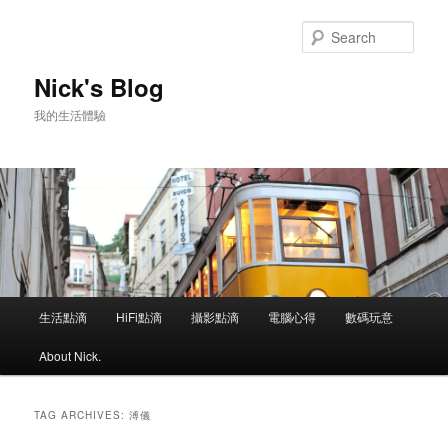
Skip
Skip
to
to
Sear
primary
secondary
content
content
Nick's Blog
我的生活體驗
Main
生活點滴
HiFi點滴
攝影點滴
電腦心得
數碼玩意
menu
About Nick.
TAG ARCHIVES:
溥儀