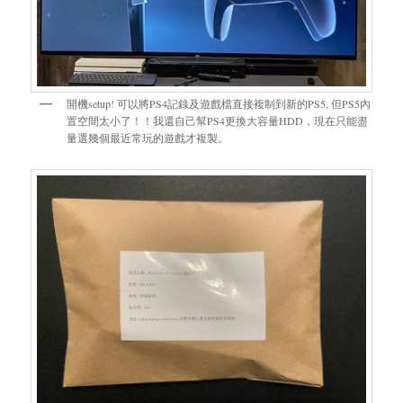
開機setup! 可以將PS4記錄及遊戲檔直接複制到新的PS5, 但PS5內
置空間太小了！！我還自己幫PS4更換大容量HDD，現在只能盡
量選幾個最近常玩的遊戲才複製。