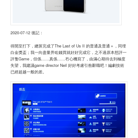
2020-07-12 後記：
得閒至打下，總算完成了The Last of Us II 的普通及普通＋，同埋
白金獎盃；我一向盡量畀咗錢買就好好完成它，之不過原本想評一
評隻Game，但係……真係……冇心機寫了，由滿心期待去到極度
失望，我建議game director Neil 好好考慮引咎辭職吧！編劇技術
已經超越一般的差。