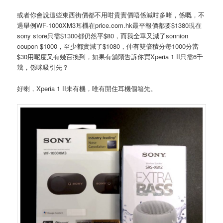
或者你會說這些東西街價都不用咁貴實價唔係減咁多啫，係嘅，不
過舉例WF-1000XM3耳機在price.com.hk最平報價都要$1380現在
sony store只需$1300都仍然平$80，而我全單又減了sonnion
coupon $1000，至少都實減了$1080，仲有雙倍積分每1000分當
$30用呢度又有幾百換到，如果有舖頭告訴你買Xperia 1 II只需6千
幾，係咪吸引先？
好喇，Xperia 1 II未有機，唯有開住耳機個箱先。