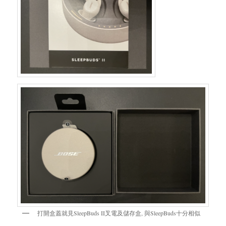
打開盒蓋就見SleepBuds II叉電及儲存盒, 與SleepBuds十分相似