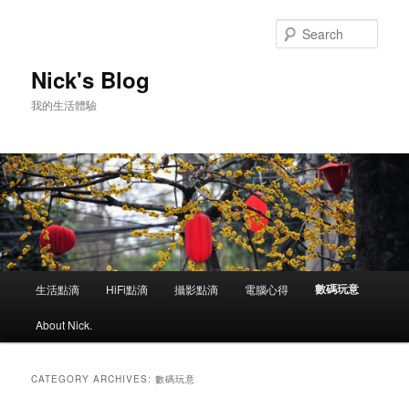
Skip
Skip
to
to
Sear
primary
secondary
content
content
Nick's Blog
我的生活體驗
Main
數碼玩意
生活點滴
HiFi點滴
攝影點滴
電腦心得
menu
About Nick.
CATEGORY ARCHIVES:
數碼玩意