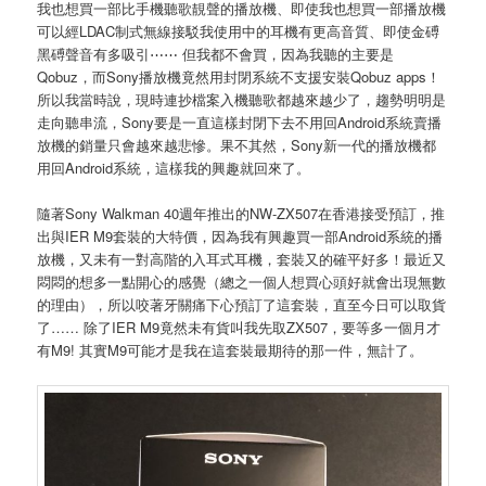
我也想買一部比手機聽歌靚聲的播放機、即使我也想買一部播放機
可以經LDAC制式無線接駁我使用中的耳機有更高音質、即使金磗
黑磗聲音有多吸引⋯⋯ 但我都不會買，因為我聽的主要是
Qobuz，而Sony播放機竟然用封閉系統不支援安裝Qobuz apps！
所以我當時說，現時連抄檔案入機聽歌都越來越少了，趨勢明明是
走向聽串流，Sony要是一直這樣封閉下去不用回Android系統賣播
放機的銷量只會越來越悲慘。果不其然，Sony新一代的播放機都
用回Android系統，這樣我的興趣就回來了。
隨著Sony Walkman 40週年推出的NW-ZX507在香港接受預訂，推
出與IER M9套裝的大特價，因為我有興趣買一部Android系統的播
放機，又未有一對高階的入耳式耳機，套裝又的確平好多！最近又
悶悶的想多一點開心的感覺（總之一個人想買心頭好就會出現無數
的理由），所以咬著牙關痛下心預訂了這套裝，直至今日可以取貨
了…… 除了IER M9竟然未有貨叫我先取ZX507，要等多一個月才
有M9! 其實M9可能才是我在這套裝最期待的那一件，無計了。