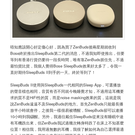
唔知應該開心好定傷心好，因為買了ZenBuds後兩星期就收到
Bose終於推出SleepBuds第二代的消息，不過我知即使推出，但要
等到有香港行貨仍要待一段長時間，唯有靠ZenBuds捱住先，不過
最怕貨比貨，我個人覺得Bose SleepBuds效果好太多了，令我一
直好期待SleepBuds II到手的一天。終於等到了！
SleepBuds II使用與SleepBuds一代相同的Sleep App，可選播放
的聲音檔也相同，音質有否不同就今晚睡覺才知，不過用這耳機要
求的質不是HiFi性的質，而是noise masking效果的質，這就是我
說ZenBuds遠遠不及SleepBuds的地方。首先ZenBuds只能最長播
放半小時就會停，之後我一樣很易被嘈醒，SleepBuds卻可以連播
10小時到我瞓醒。另外，我過往戴住SleepBuds從來沒有睡眠中途
有耳機跌出來，但ZenBuds我試過幾次轉身時跌了在床上不知甚麼
位置！相信我，我用過無數的耳機，我很了解如何為自己選擇最適