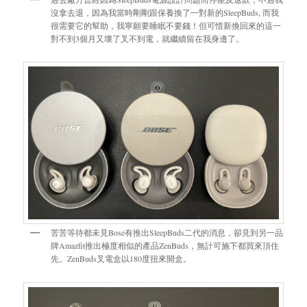
沒拿去退，因為我當時剛剛跟保養換了一對新的SleepBuds, 而我
很需要它的幫助，我寧願要睡眠不要錢！但可惜新換回來的這一
對不到3個月又壞了叉不到電，就繼續留在我身邊了。
苦苦等待都未見Bose有推出SleepBuds二代的消息，卻見到另一品
牌Amazfit推出極度相似的產品ZenBuds，無計可施下都買來頂住
先。ZenBuds叉電盒以180度扭來開盒。