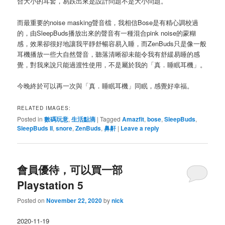
合大小的耳套，易跌出來是設計問題不是大小問題。
而最重要的noise masking聲音檔，我相信Bose是有精心調校過
的，由SleepBuds播放出來的聲音有一種混合pink noise的蒙糊
感，效果卻很好地讓我平靜舒暢容易入睡，而ZenBuds只是像一般
耳機播放一些大自然聲音，聽落清晰卻未能令我有舒緩易睡的感
覺，對我來說只能過渡性使用，不是屬於我的「真．睡眠耳機」。
今晚終於可以再一次與「真．睡眠耳機」同眠，感覺好幸福。
RELATED IMAGES:
Posted in
數碼玩意
,
生活點滴
|
Tagged
Amazfit
,
bose
,
SleepBuds
,
SleepBuds II
,
snore
,
ZenBuds
,
鼻鼾
|
Leave a reply
會員優待，可以買一部
Playstation 5
Posted on
November 22, 2020
by
nick
2020-11-19