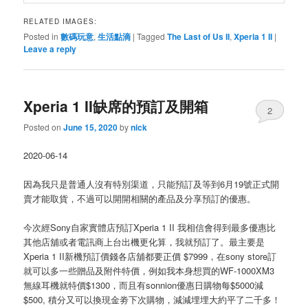
RELATED IMAGES:
Posted in
數碼玩意
,
生活點滴
|
Tagged
The Last of Us II
,
Xperia 1 II
|
Leave a reply
Xperia 1 II缺席的預訂及開箱
2
Posted on
June 15, 2020
by
nick
2020-06-14
因為我只是普通人沒有特別渠道，只能預訂及等到6月19號正式開
賣才能取貨，不過可以開開相關的產品及分享預訂的優惠。
今次經Sony自家實體店預訂Xperia 1 II 我相信會得到最多優惠比
其他店舖或者電訊商上台出機更化算，我就預訂了。最主要是
Xperia 1 II新機預訂價錢各店舖都要正價 $7999，在sony store訂
就可以多一些贈品及附件特價，例如我本身想買的WF-1000XM3
無線耳機就特價$1300，而且有sonnion優惠日購物每$5000減
$500, 積分又可以換現金劵下次購物，減減埋埋大約平了二千多！